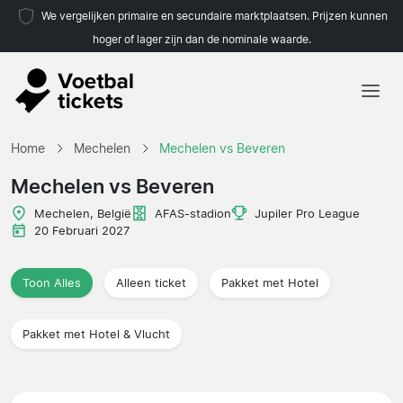
We vergelijken primaire en secundaire marktplaatsen. Prijzen kunnen
hoger of lager zijn dan de nominale waarde.
Home
Home
Mechelen
Mechelen vs Beveren
Teams
Mechelen vs Beveren
Competities
Mechelen, België
AFAS-stadion
Jupiler Pro League
20 Februari 2027
Reisorganisaties
Toon Alles
Alleen ticket
Pakket met Hotel
Pakket met Hotel & Vlucht