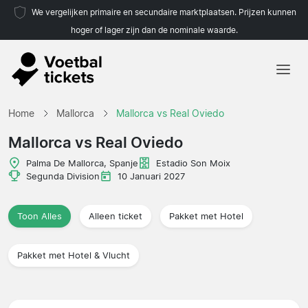
We vergelijken primaire en secundaire marktplaatsen. Prijzen kunnen
hoger of lager zijn dan de nominale waarde.
Home
Home
Mallorca
Mallorca vs Real Oviedo
Teams
Mallorca vs Real Oviedo
Competities
Palma De Mallorca, Spanje
Estadio Son Moix
Segunda Division
10 Januari 2027
Reisorganisaties
Toon Alles
Alleen ticket
Pakket met Hotel
Pakket met Hotel & Vlucht