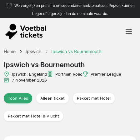
We vergelijken primaire en secundaire marktplaatsen. Prijzen kunnen
hoger of lager zijn dan de nominale waarde.
Home
Home
Ipswich
Ipswich vs Bournemouth
Teams
Ipswich vs Bournemouth
Competities
Ipswich, Engeland
Portman Road
Premier League
7 November 2026
Reisorganisaties
Toon Alles
Alleen ticket
Pakket met Hotel
Pakket met Hotel & Vlucht