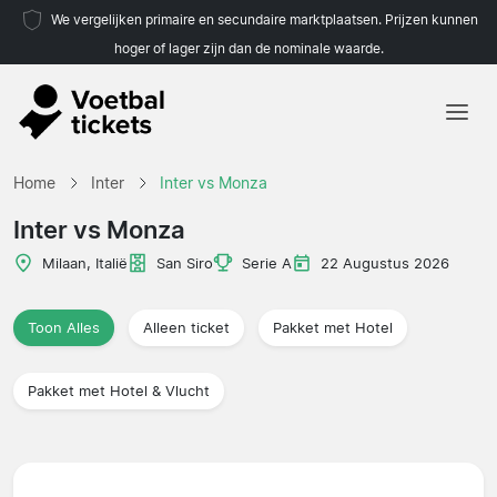
We vergelijken primaire en secundaire marktplaatsen. Prijzen kunnen
hoger of lager zijn dan de nominale waarde.
Home
Home
Inter
Inter vs Monza
Teams
Inter vs Monza
Competities
Milaan, Italië
San Siro
Serie A
22 Augustus 2026
Reisorganisaties
Toon Alles
Alleen ticket
Pakket met Hotel
Pakket met Hotel & Vlucht