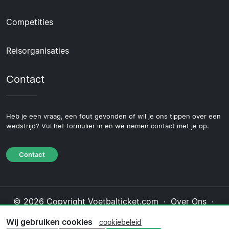
Competities
Reisorganisaties
Contact
Heb je een vraag, een fout gevonden of wil je ons tippen over een
wedstrijd? Vul het formulier in en we nemen contact met je op.
Contact
© 2026 Copyright Voetbalticket.com ·
Over Ons
·
Contact
·
Privacybeleid
·
Cookiebeleid
·
Wij gebruiken cookies
cookiebeleid
Redactioneel beleid