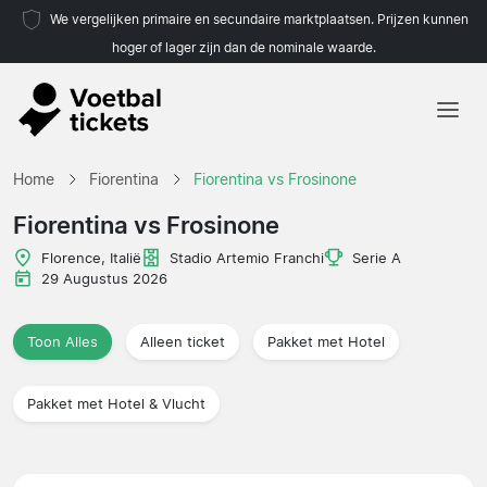
We vergelijken primaire en secundaire marktplaatsen. Prijzen kunnen
hoger of lager zijn dan de nominale waarde.
Home
Home
Fiorentina
Fiorentina vs Frosinone
Teams
Fiorentina vs Frosinone
Competities
Florence, Italië
Stadio Artemio Franchi
Serie A
29 Augustus 2026
Reisorganisaties
Toon Alles
Alleen ticket
Pakket met Hotel
Pakket met Hotel & Vlucht