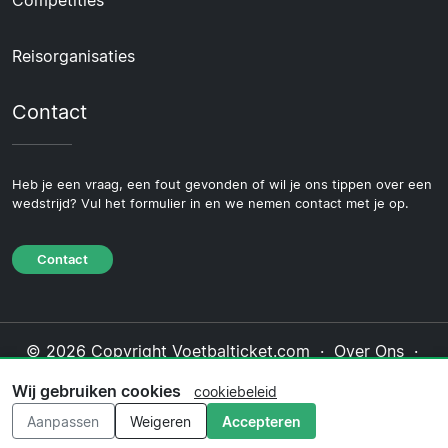
Reisorganisaties
Contact
Heb je een vraag, een fout gevonden of wil je ons tippen over een
wedstrijd? Vul het formulier in en we nemen contact met je op.
Contact
© 2026 Copyright Voetbalticket.com ·
Over Ons
·
Contact
·
Privacybeleid
·
Cookiebeleid
·
Wij gebruiken cookies
cookiebeleid
Redactioneel beleid
Aanpassen
Weigeren
Accepteren