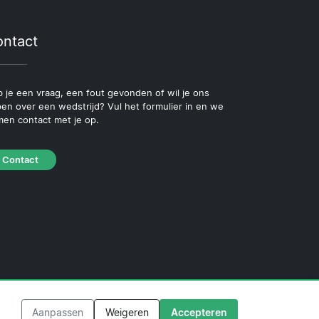
ntact
 je een vraag, een fout gevonden of wil je ons
pen over een wedstrijd? Vul het formulier in en we
en contact met je op.
Contact
beleid
·
Redactioneel beleid
Aanpassen
Weigeren
Accepteren