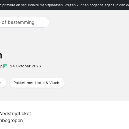
n primaire en secundaire marktplaatsen. Prijzen kunnen hoger of lager zijn dan 
h
ip
24 Oktober 2026
el
Pakket met Hotel & Vlucht
Wedstrijdticket
inbegrepen