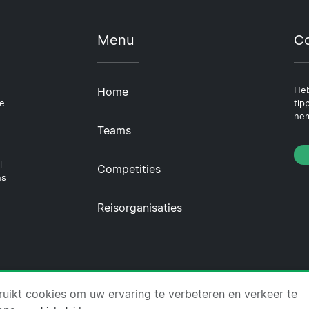
Menu
Co
Home
Heb
le
tip
nem
Teams
l
Competities
ns
Reisorganisaties
icket.com ·
Over Ons
·
Contact
·
Privacybeleid
·
Cookie
uikt cookies om uw ervaring te verbeteren en verkeer te