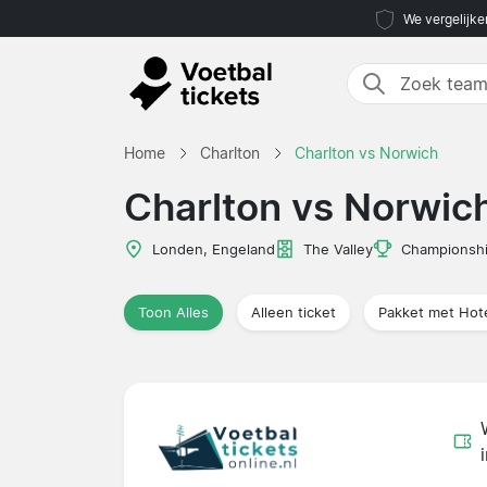
We vergelijke
Home
Charlton
Charlton vs Norwich
Charlton vs Norwic
Londen, Engeland
The Valley
Championsh
Toon Alles
Alleen ticket
Pakket met Hot