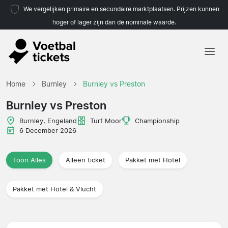
We vergelijken primaire en secundaire marktplaatsen. Prijzen kunnen
hoger of lager zijn dan de nominale waarde.
Home
Home
Burnley
Burnley vs Preston
Teams
Burnley vs Preston
Competities
Burnley, Engeland
Turf Moor
Championship
6 December 2026
Reisorganisaties
Toon Alles
Alleen ticket
Pakket met Hotel
Pakket met Hotel & Vlucht