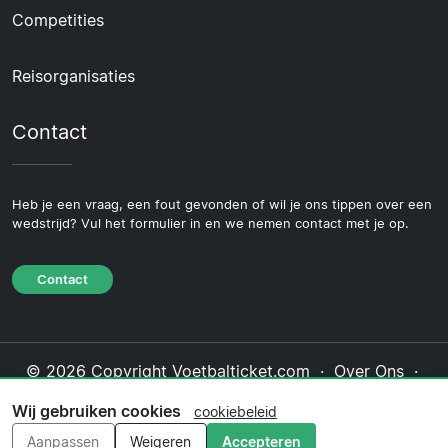
Competities
Reisorganisaties
Contact
Heb je een vraag, een fout gevonden of wil je ons tippen over een
wedstrijd? Vul het formulier in en we nemen contact met je op.
Contact
© 2026 Copyright Voetbalticket.com ·
Over Ons
·
Contact
·
Privacybeleid
·
Cookiebeleid
·
Wij gebruiken cookies
cookiebeleid
Redactioneel beleid
Aanpassen
Weigeren
Accepteren