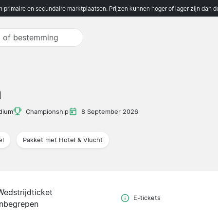
n primaire en secundaire marktplaatsen. Prijzen kunnen hoger of lager zijn dan 
m
dium
Championship
8 September 2026
el
Pakket met Hotel & Vlucht
Wedstrijdticket
E-tickets
inbegrepen