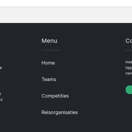
Menu
Co
Home
Heb
le
tip
nem
Teams
l
Competities
ns
Reisorganisaties