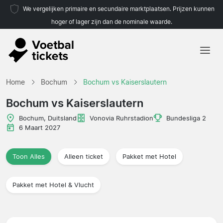
We vergelijken primaire en secundaire marktplaatsen. Prijzen kunnen
hoger of lager zijn dan de nominale waarde.
Home
Home
Bochum
Bochum vs Kaiserslautern
Teams
Bochum vs Kaiserslautern
Competities
Bochum, Duitsland
Vonovia Ruhrstadion
Bundesliga 2
6 Maart 2027
Reisorganisaties
Toon Alles
Alleen ticket
Pakket met Hotel
Pakket met Hotel & Vlucht