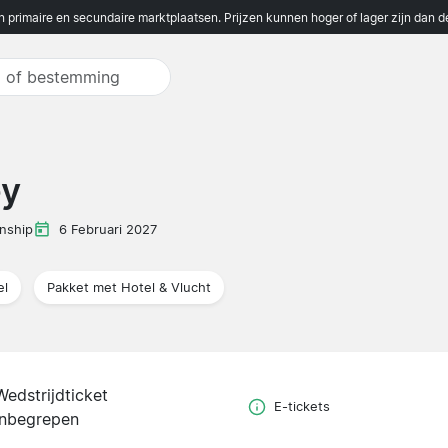
n primaire en secundaire marktplaatsen. Prijzen kunnen hoger of lager zijn dan 
ey
nship
6 Februari 2027
el
Pakket met Hotel & Vlucht
Wedstrijdticket
E-tickets
inbegrepen