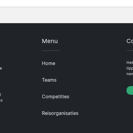
Menu
Co
Home
Heb
le
tip
nem
Teams
l
Competities
ns
Reisorganisaties