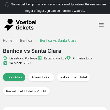
We vergelijken primaire en secundaire marktplaatsen. Prijzen kunnen
hoger of lager zijn dan de nominale waarde.
Home
Home
Benfica
Benfica vs Santa Clara
Teams
Benfica vs Santa Clara
Competities
Lissabon, Portugal
Estádio da Luz
Primeira Liga
14 Maart 2027
Reisorganisaties
Toon Alles
Alleen ticket
Pakket met Hotel
Pakket met Hotel & Vlucht