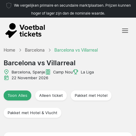
We vergelijken primaire en secundaire marktplaatsen. Prijzen kunnen
hoger of lager zijn dan de nominale waarde.
Home
Home
Barcelona
Barcelona vs Villarreal
Teams
Barcelona vs Villarreal
Competities
Barcelona, Spanje
Camp Nou
La Liga
22 November 2026
Reisorganisaties
Toon Alles
Alleen ticket
Pakket met Hotel
Pakket met Hotel & Vlucht