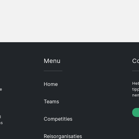
Menu
Co
Home
Heb
le
tip
nem
Teams
l
Competities
ns
Reisorganisaties