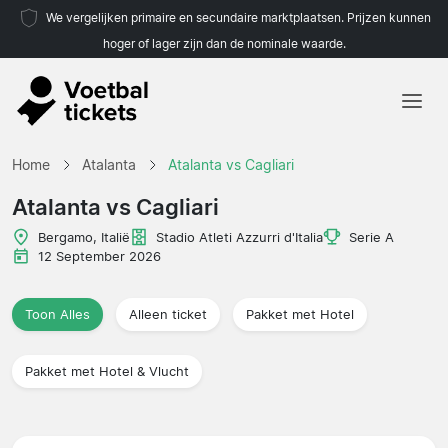
We vergelijken primaire en secundaire marktplaatsen. Prijzen kunnen
hoger of lager zijn dan de nominale waarde.
Home
Home
Atalanta
Atalanta vs Cagliari
Teams
Atalanta vs Cagliari
Competities
Bergamo, Italië
Stadio Atleti Azzurri d'Italia
Serie A
12 September 2026
Reisorganisaties
Toon Alles
Alleen ticket
Pakket met Hotel
Pakket met Hotel & Vlucht