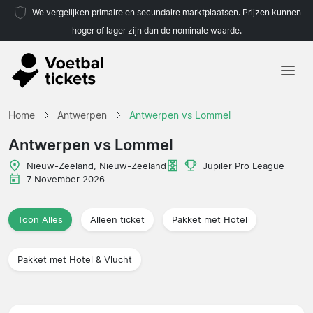
We vergelijken primaire en secundaire marktplaatsen. Prijzen kunnen
hoger of lager zijn dan de nominale waarde.
Home
Home
Antwerpen
Antwerpen vs Lommel
Teams
Antwerpen vs Lommel
Competities
Nieuw-Zeeland, Nieuw-Zeeland
Jupiler Pro League
7 November 2026
Reisorganisaties
Toon Alles
Alleen ticket
Pakket met Hotel
Pakket met Hotel & Vlucht