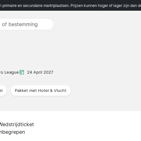
n primaire en secundaire marktplaatsen. Prijzen kunnen hoger of lager zijn dan 
Pro League
24 April 2027
el
Pakket met Hotel & Vlucht
Wedstrijdticket
inbegrepen