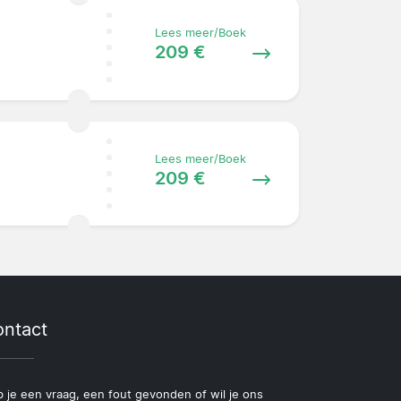
Lees meer/Boek
209 €
Lees meer/Boek
209 €
ntact
 je een vraag, een fout gevonden of wil je ons