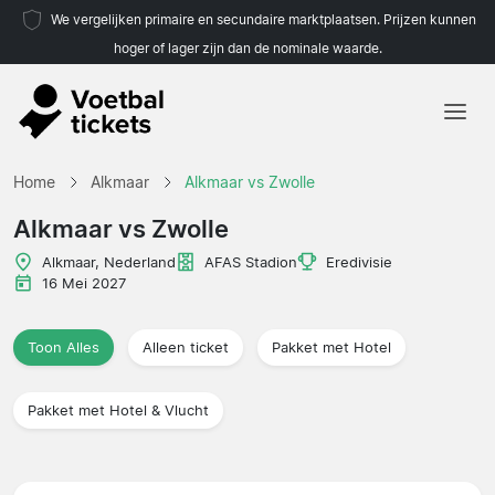
We vergelijken primaire en secundaire marktplaatsen. Prijzen kunnen
hoger of lager zijn dan de nominale waarde.
Home
Home
Alkmaar
Alkmaar vs Zwolle
Teams
Alkmaar vs Zwolle
Competities
Alkmaar, Nederland
AFAS Stadion
Eredivisie
16 Mei 2027
Reisorganisaties
Toon Alles
Alleen ticket
Pakket met Hotel
Pakket met Hotel & Vlucht